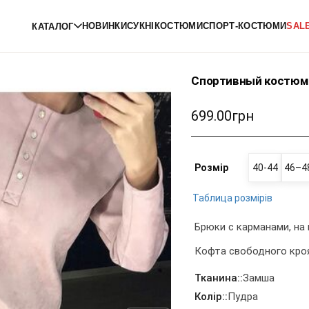
НОВИНКИ
СУКНІ
КОСТЮМИ
СПОРТ-КОСТЮМИ
SAL
КАТАЛОГ
Спортивный костюм
699.00грн
Розмір
40-44
46–4
Таблица розмірів
Брюки с карманами, на 
Кофта свободного кроя
Тканина::
Замша
Колір::
Пудра