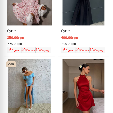
Сукня
Сукня
350.00грн
400.00грн
550.00грн
800.00грн
6
40
18
6
40
18
Годин
Хвилин
Секунд
Годин
Хвилин
Секунд
-50%