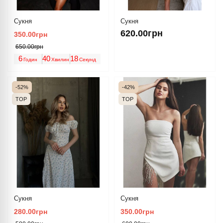
Сукня
Сукня
620.00грн
350.00грн
650.00грн
6
40
18
Годин
Хвилин
Секунд
-52%
-42%
TOP
TOP
Сукня
Сукня
280.00грн
350.00грн