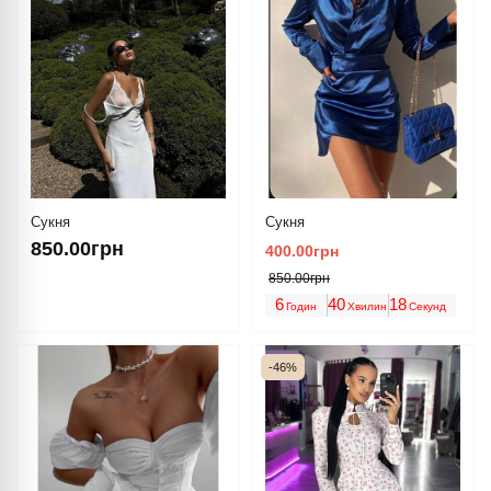
Сукня
Сукня
850.00грн
400.00грн
850.00грн
6
40
18
Годин
Хвилин
Секунд
-46%