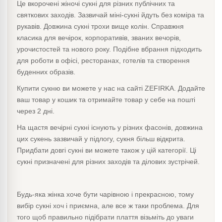
Це вкорочені жіночі сукні для різних публічних та
святкових заходів. Зазвичай міні-сукні йдуть без коміра та
рукавів. Довжина сукні трохи вище колін. Справжня
класика для вечірок, корпоративів, званих вечорів,
урочистостей та нового року. Подібне вбрання підходить
для роботи в офісі, ресторанах, готелів та створення
буденних образів.
Купити сукню ви можете у нас на сайті ZEFIRKA. Додайте
ваш товар у кошик та отримайте товар у себе на пошті
через 2 дні.
На щастя вечірні сукні існують у різних фасонів, довжина
цих сукень зазвичай у підлогу, сукня більш відкрита.
Придбати довгі сукні ви можете також у цій категорії. Ці
сукні призначені для різних заходів та ділових зустрічей.
Будь-яка жінка хоче бути чарівною і прекрасною, тому
вибір сукні хоч і приємна, але все ж таки проблема. Для
того щоб правильно підібрати плаття візьміть до уваги