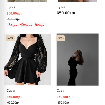
Сукня
Сукня
650.00грн
350.00грн
700.00грн
6
40
18
Годин
Хвилин
Секунд
-46%
-59%
Сукня
Сукня
350.00грн
350.00грн
650.00грн
850.00грн