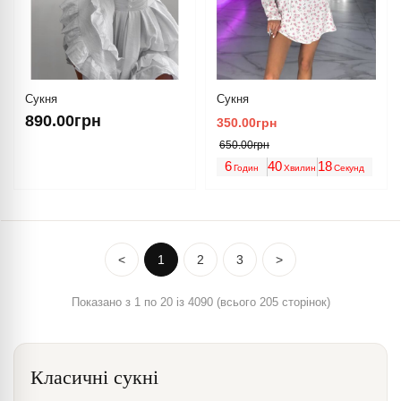
Сукня
Сукня
890.00грн
350.00грн
650.00грн
6
40
18
Годин
Хвилин
Секунд
<
1
2
3
>
Показано з 1 по 20 із 4090 (всього 205 сторінок)
Класичні сукні