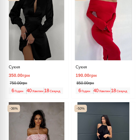
Сукня
Сукня
350.00грн
190.00грн
750.00грн
850.00грн
6
40
18
6
40
18
Годин
Хвилин
Секунд
Годин
Хвилин
Секунд
-36%
-50%