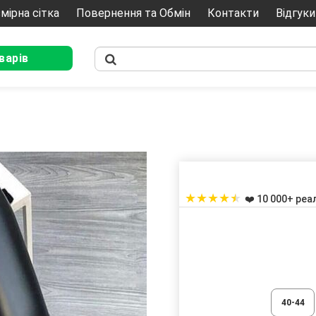
мірна сітка
Повернення та Обмін
Контакти
Відгуки
варів
★
★
★
★
★
❤️ 10 000+ реа
40-44