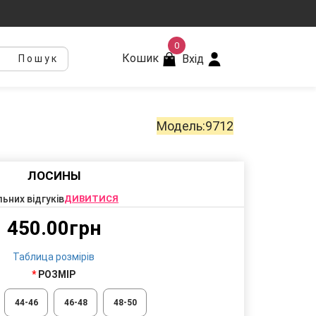
0
Кошик
Вхід
Пошук
Модель:9712
ЛОСИНЫ
льних відгуків
ДИВИТИСЯ
450.00грн
Таблица розмірів
РОЗМІР
44-46
46-48
48-50