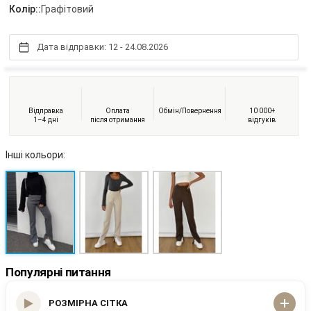
Колір::
Графітовий
Дата відправки: 12 - 24.08.2026
Відправка
Оплата
Обмін/Повернення
10 000+
1–4 дні
після отримання
відгуків
Інші кольори:
Популярні питання
РОЗМІРНА СІТКА