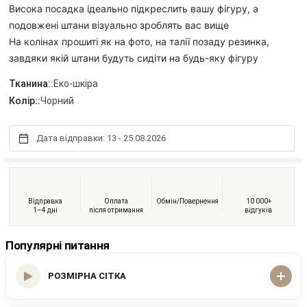
Висока посадка ідеально підкреслить вашу фігуру, а
подовжені штани візуально зроблять вас вище
На колінах прошиті як на фото, на талії позаду резинка,
завдяки якій штани будуть сидіти на будь-яку фігуру
Тканина::
Еко-шкіра
Колір::
Чорний
Дата відправки: 13 - 25.08.2026
Відправка
Оплата
Обмін/Повернення
10 000+
1–4 дні
після отримання
відгуків
Популярні питання
РОЗМІРНА СІТКА