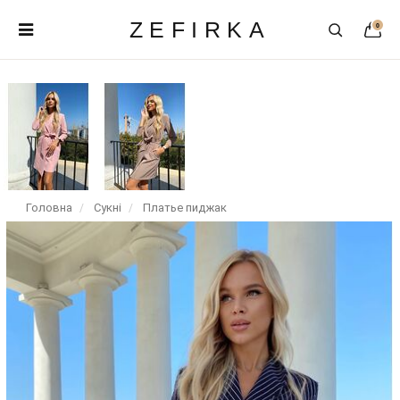
ZEFIRKA
0
Головна
Сукні
Платье пиджак