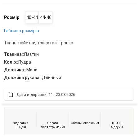
Розмір
40-44
44-46
Таблица розмірів
Ткань: пайетки, трикотаж травка
Тканина::
Паєтки
Колір::
Пудра
Довжина::
Мини
Довжина рукава::
Длинный
Дата відправки: 11 - 23.08.2026
Відправка
Оплата
Обмін/Повернення
10 000+
1–4 дні
після отримання
відгуків