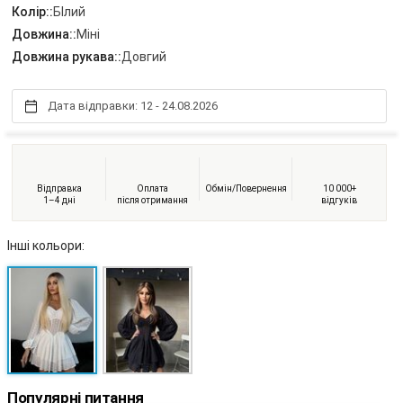
Колір::
БІлий
Довжина::
Міні
Довжина рукава::
Довгий
Дата відправки: 12 - 24.08.2026
Відправка
Оплата
Обмін/Повернення
10 000+
1–4 дні
після отримання
відгуків
Інші кольори:
Популярні питання