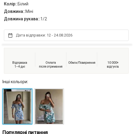
Колір::
Білий
Довжина::
Міні
Довжина рукава::
1/2
Дата відправки: 12 - 24.08.2026
Відправка
Оплата
Обмін/Повернення
10 000+
1–4 дні
після отримання
відгуків
Інші кольори:
Популярні питання