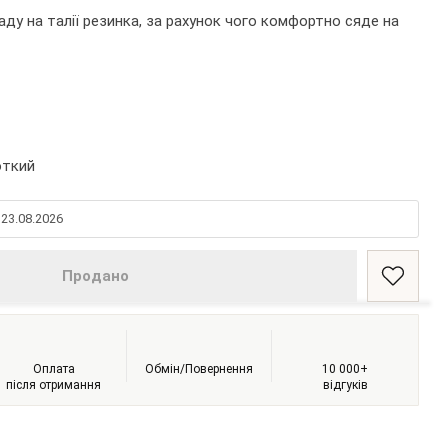
заду на талії резинка, за рахунок чого комфортно сяде на
откий
 23.08.2026
Продано
Оплата
Обмін/Повернення
10 000+
після отримання
відгуків