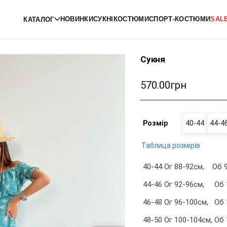
НОВИНКИ
СУКНІ
КОСТЮМИ
СПОРТ-КОСТЮМИ
SAL
КАТАЛОГ
Сукня
570.00грн
Розмір
40-44
44-4
Таблица розмірів
40-44 Ог 88-92см, Об 
44-46 Ог 92-96см, Об 
46-48 Ог 96-100см, Об 
48-50 Ог 100-104см, Об