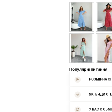
Популярні питання
РОЗМІРНА С
ЯКІ ВИДИ ОП
У ВАС Є ОБМ