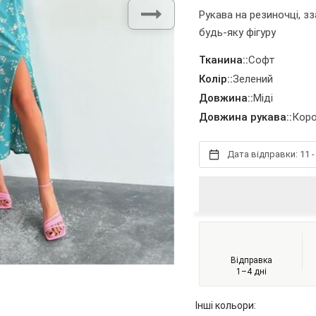
Рукава на резиночці, з
будь-яку фігуру
Тканина::
Софт
Колір::
Зелений
Довжина::
Міді
Довжина рукава::
Кор
Дата відправки: 11 -
Відправка
1–4 дні
Інші кольори: