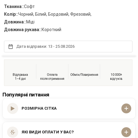
Тканина::
Софт
Колір::
Чорний, Білий, Бордовий, Фрезовий,
Довжина::
Міді
Довжина рукава::
Короткий
Дата відправки: 13 - 25.08.2026
Відправка
Оплата
Обмін/Повернення
10 000+
1–4 дні
після отримання
відгуків
Популярні питання
РОЗМІРНА СІТКА
ЯКІ ВИДИ ОПЛАТИ У ВАС?