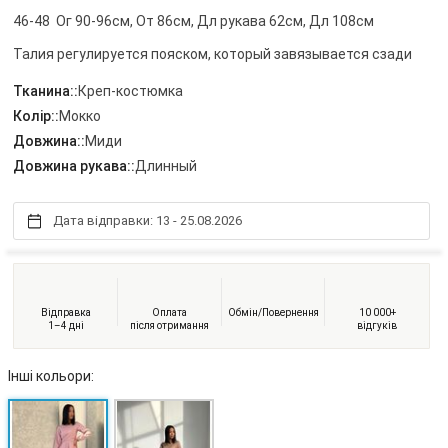
46-48 Ог 90-96см, От 86см, Дл рукава 62см, Дл 108см
Талия регулируется пояском, который завязывается сзади
Тканина::
Креп-костюмка
Колір::
Мокко
Довжина::
Миди
Довжина рукава::
Длинный
Дата відправки: 13 - 25.08.2026
Відправка
Оплата
Обмін/Повернення
10 000+
1–4 дні
після отримання
відгуків
Інші кольори: