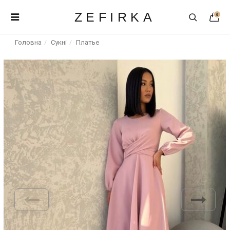
ZEFIRKA
0
Головна
Сукні
Платье