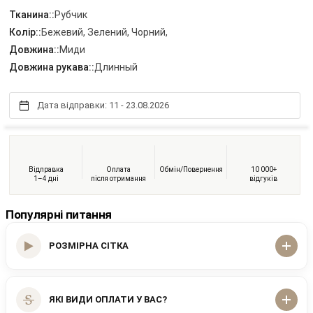
Тканина::
Рубчик
Колір::
Бежевий, Зелений, Чорний,
Довжина::
Миди
Довжина рукава::
Длинный
Дата відправки: 11 - 23.08.2026
Відправка
Оплата
Обмін/Повернення
10 000+
1–4 дні
після отримання
відгуків
Популярні питання
РОЗМІРНА СІТКА
ЯКІ ВИДИ ОПЛАТИ У ВАС?