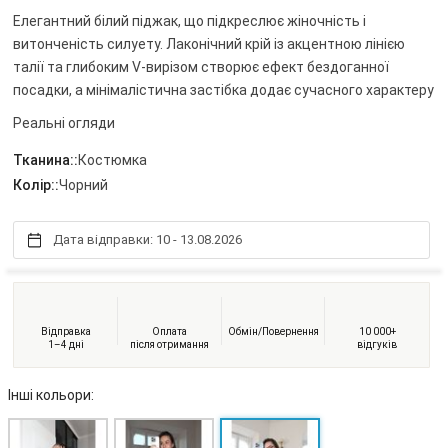
Елегантний білий піджак, що підкреслює жіночність і
витонченість силуету. Лаконічний крій із акцентною лінією
талії та глибоким V-вирізом створює ефект бездоганної
посадки, а мінімалістична застібка додає сучасного характеру
Реальні огляди
Тканина::
Костюмка
Колір::
Чорний
Дата відправки: 10 - 13.08.2026
Відправка
Оплата
Обмін/Повернення
10 000+
1–4 дні
після отримання
відгуків
Інші кольори: