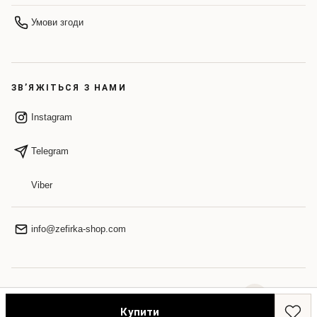
Умови згоди
ЗВ’ЯЖІТЬСЯ З НАМИ
Instagram
Telegram
Viber
info@zefirka-shop.com
НАВЕРХ
Купити
© 2026 ZEFIRKA. Усі права захищено.