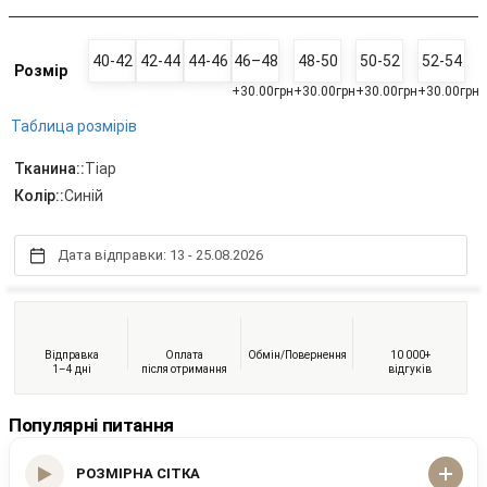
40-42
42-44
44-46
46–48
48-50
50-52
52-54
Розмір
+30.00грн
+30.00грн
+30.00грн
+30.00грн
Таблица розмірів
Тканина::
Тіар
Колір::
Синій
Дата відправки: 13 - 25.08.2026
Відправка
Оплата
Обмін/Повернення
10 000+
1–4 дні
після отримання
відгуків
Популярні питання
РОЗМІРНА СІТКА