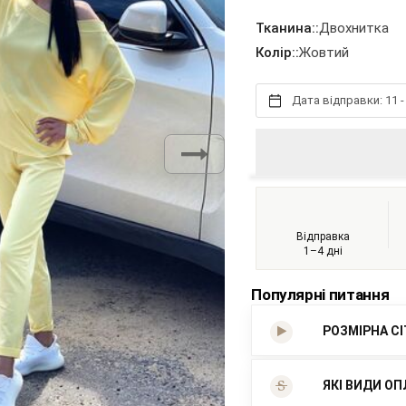
Тканина::
Двохнитка
Колір::
Жовтий
Дата відправки: 11 -
Відправка
1–4 дні
Популярні питання
РОЗМІРНА С
ЯКІ ВИДИ ОП