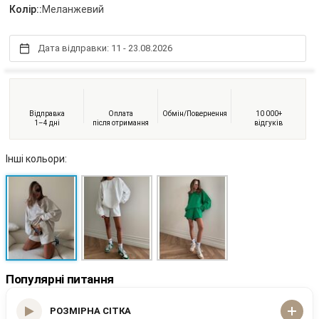
Колір::
Меланжевий
Дата відправки: 11 - 23.08.2026
Відправка
Оплата
Обмін/Повернення
10 000+
1–4 дні
після отримання
відгуків
Інші кольори:
Популярні питання
РОЗМІРНА СІТКА