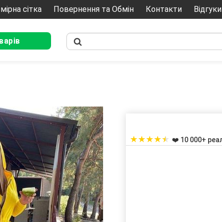
мірна сітка
Повернення та Обмін
Контакти
Відгуки
варів
★
★
★
★
★
❤️ 10 000+ реа