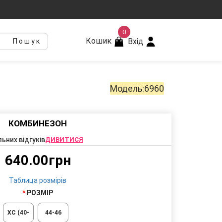
0
Кошик
Вхід
Пошук
Модель:6960
КОМБИНЕЗОН
льних відгуків
ДИВИТИСЯ
640.00грн
Таблица розмірів
РОЗМІР
ХС (40-
44-46