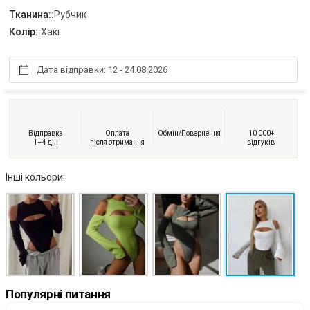
Тканина::
Рубчик
Колір::
Хакі
Дата відправки: 12 - 24.08.2026
Відправка
Оплата
Обмін/Повернення
10 000+
1–4 дні
після отримання
відгуків
Інші кольори:
Популярні питання