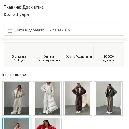
Тканина::
Двохнитка
Колір::
Пудра
Дата відправки: 11 - 23.08.2026
Відправка
Оплата
Обмін/Повернення
10 000+
1–4 дні
після отримання
відгуків
Інші кольори: