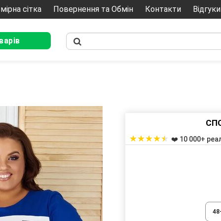
мірна сітка
Повернення та Обмін
Контакти
Відгуки
варів
СП
★
★
★
★
★
❤️ 10 000+ реа
48