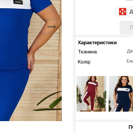
Д
Характеристики
Дв
Тканина:
Ел
Колір:
П