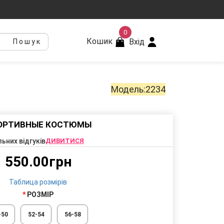
0
Кошик
Вхід
Пошук
Модель:2234
ОРТИВНЫЕ КОСТЮМЫ
льних відгуків
ДИВИТИСЯ
550.00грн
Таблица розмірів
РОЗМІР
-50
52-54
56-58