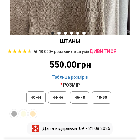
ШТАНЫ
★
★
★
★
★
ДИВИТИСЯ
❤️ 10 000+ реальних відгуків
550.00грн
Таблица розмірів
РОЗМІР
40-44
44-46
46-48
48-50
Дата відправки: 09 - 21.08.2026