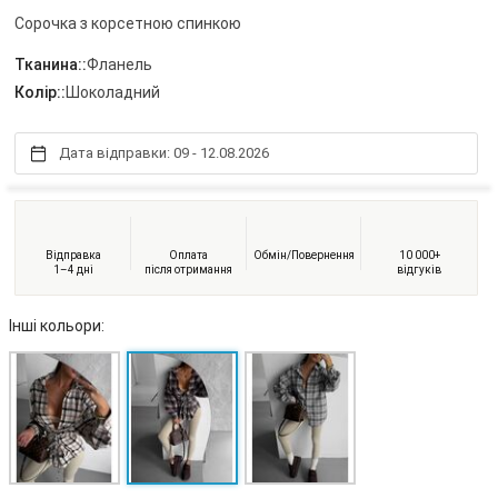
Сорочка з корсетною спинкою
Тканина::
Фланель
Колір::
Шоколадний
Дата відправки: 09 - 12.08.2026
Відправка
Оплата
Обмін/Повернення
10 000+
1–4 дні
після отримання
відгуків
Інші кольори: