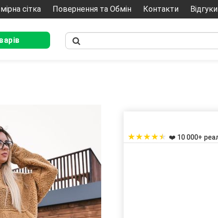
мірна сітка
Повернення та Обмін
Контакти
Відгуки
варів
★
★
★
★
★
❤️ 10 000+ реа