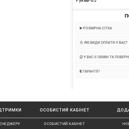
Рукав-65
П
РОЗМІРНА СІТКА
ЯКІ ВИДИ ОПЛАТИ У ВАС?
У ВАС Є ОБМІН ТА ПОВЕР
ГАРАНТІЇ?
ІДТРИМКИ
ОСОБИСТИЙ КАБІНЕТ
ДОД
ЕНЕДЖЕРУ
ОСОБИСТИЙ КАБІНЕТ
НО